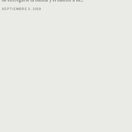
de entregarle la banda y el bastón a su…
SEPTIEMBRE 2, 2019