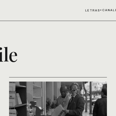
CANAL
LETRAS
▾
ile