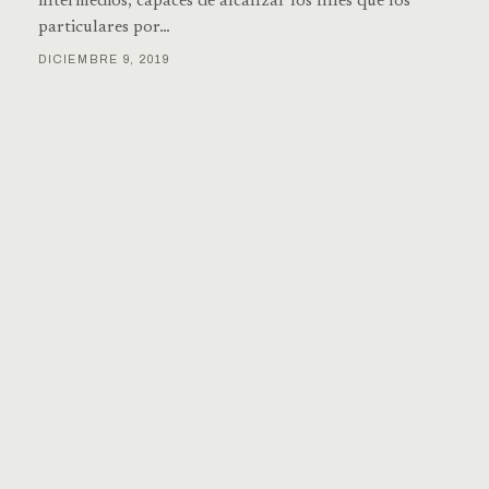
intermedios, capaces de alcanzar los fines que los
particulares por…
DICIEMBRE 9, 2019