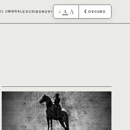
A
A
A
☾
EL UMBRAL
ESCRÍBENOS
▾
OSCURO