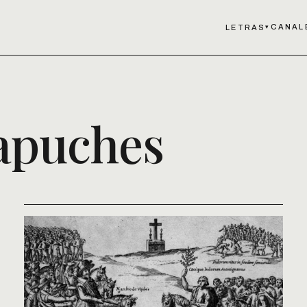
CANAL
LETRAS
▾
puches