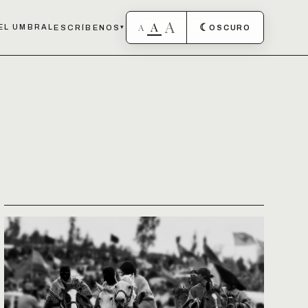
A
A
A
☾
EL UMBRAL
ESCRÍBENOS
▾
OSCURO