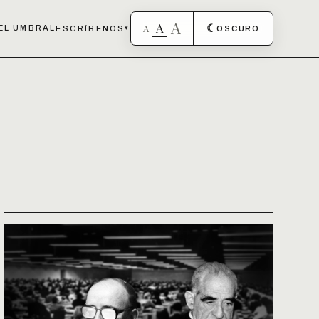
A
A
A
☾
EL UMBRAL
ESCRÍBENOS
▾
OSCURO