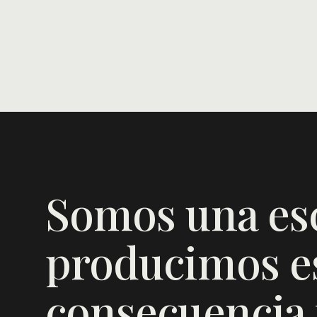
Somos una es
producimos es
consecuencia f