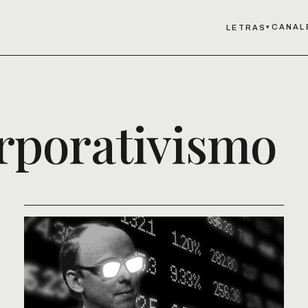
CANAL
LETRAS
▾
rporativismo