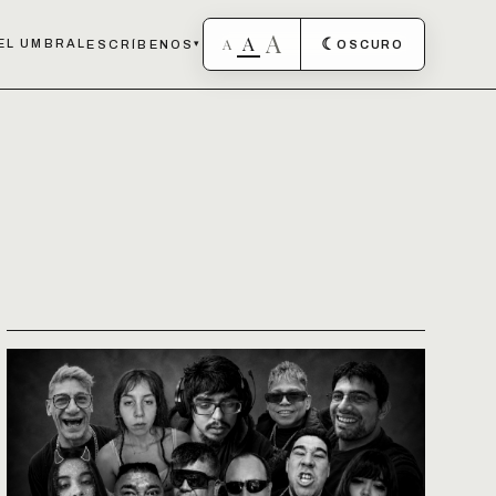
A
A
A
☾
EL UMBRAL
ESCRÍBENOS
▾
OSCURO