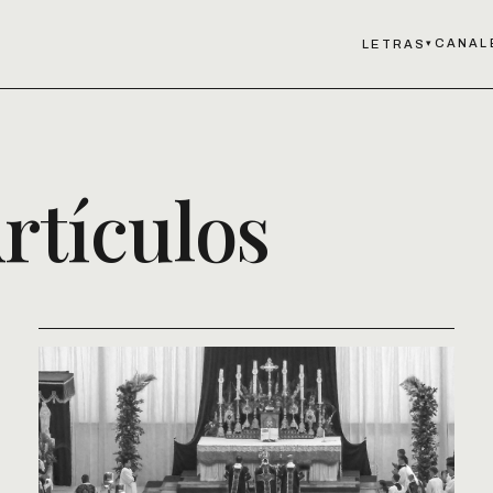
CANAL
LETRAS
▾
rtículos