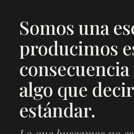
Somos una es
producimos es
consecuencia f
algo que decir
estándar.
Lo que buscamos no es