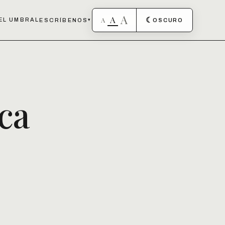
A
A
A
☾
EL UMBRAL
ESCRÍBENOS
▾
OSCURO
ca