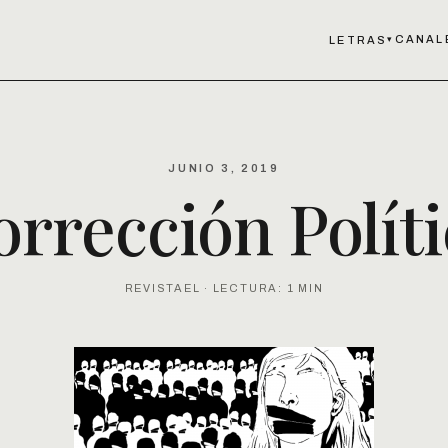
CANAL
LETRAS
▾
JUNIO 3, 2019
orrección Políti
REVISTAEL · LECTURA: 1 MIN