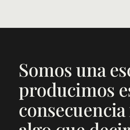
Somos una es
producimos es
consecuencia f
algo que decir