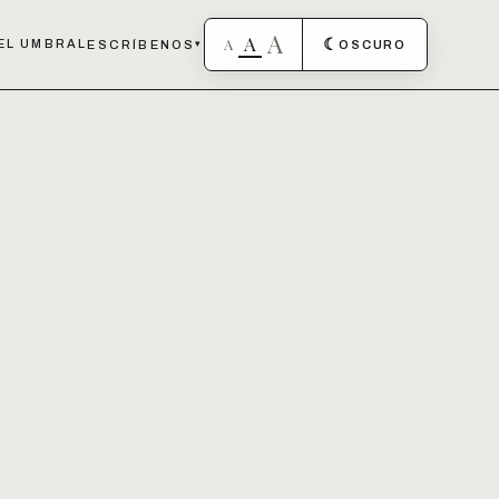
A
A
A
☾
EL UMBRAL
ESCRÍBENOS
▾
OSCURO