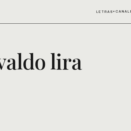
CANAL
LETRAS
▾
valdo lira