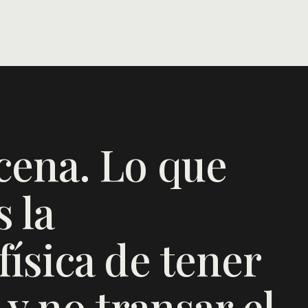
cena. Lo que
 la
ísica de tener
 y no transar el