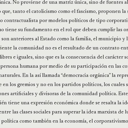
nica. No proviene de una matriz única, sino de fuentes al
que, tanto el catolicismo como el fascismo, proponen la 
mo contractualista por modelos políticos de tipo corporativ
o tiene su fundamento en el rol que deben cumplir las o
 son anteriores al Estado como la familia, el municipio y 
riente la comunidad no es el resultado de un contrato e
libres e iguales, sino que es la consecuencia del carácter s
a persona humana por medio de su participación en las c
naturales. En la así llamada “democracia orgánica” la rep
e en los gremios y no en los partidos políticos, los cuales
nes artificiales y divisoras de la comunidad política. Es
ién tiene una expresión económica donde se resalta la id
ntre las clases sociales para superar la idea marxista de l
 política como también en la economía, el corporativism