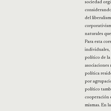
sociedad orgá
considerando 
del liberalis
corporativism
naturales que
Para esta cor
individuales, 
político de l
asociaciones 
política resid
por agrupacio
político tamb
cooperación e
mismas. En la