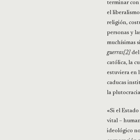
terminar con
el liberalism
religión, cost
personas y la
muchísimas s
guerras
[2]
del
católica, la 
estuviera en 
caducas insti
la plutocraci
«Si el Estado
vital – humano
ideológico no