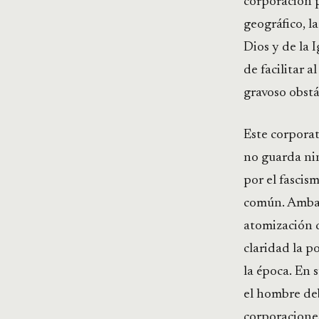
corporación pr
geográfico, l
Dios y de la I
de facilitar a
gravoso obstá
Este corporat
no guarda ni
por el fascis
común. Ambas 
atomización d
claridad la po
la época. En 
el hombre deb
corporaciones