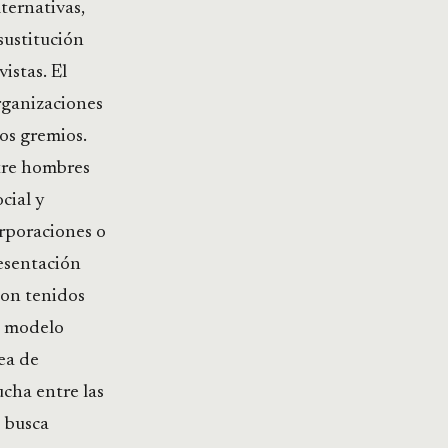
ternativas,
sustitución
istas. El
rganizaciones
los gremios.
ntre hombres
ocial y
orporaciones o
resentación
 son tenidos
te modelo
ea de
ucha entre las
o busca