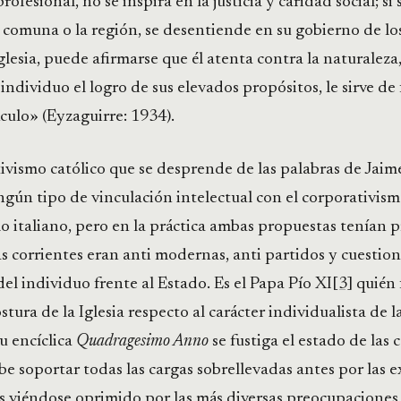
ofesional, no se inspira en la justicia y caridad social; si 
a comuna o la región, se desentiende en su gobierno de l
glesia, puede afirmarse que él atenta contra la naturaleza,
l individuo el logro de sus elevados propósitos, le sirve de
culo» (Eyzaguirre: 1934).
ivismo católico que se desprende de las palabras de Jaim
ngún tipo de vinculación intelectual con el corporativi
mo italiano, pero en la práctica ambas propuestas tenían p
corrientes eran anti modernas, anti partidos y cuestion
el individuo frente al Estado. Es el Papa Pío XI
[3]
quién f
stura de la Iglesia respecto al carácter individualista de 
su encíclica
Quadragesimo Anno
se fustiga el estado de las 
e soportar todas las cargas sobrellevadas antes por las 
 viéndose oprimido por las más diversas preocupaciones 