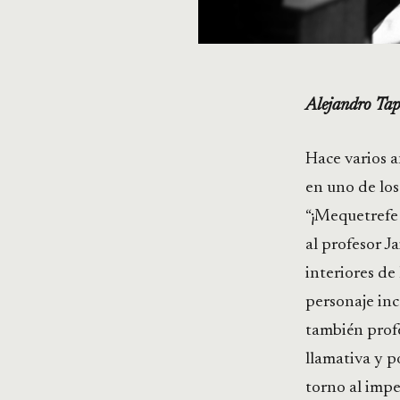
Alejandro Tap
Hace varios a
en uno de los
“¡Mequetrefe t
al profesor J
interiores de 
personaje inc
también prof
llamativa y 
torno al impe