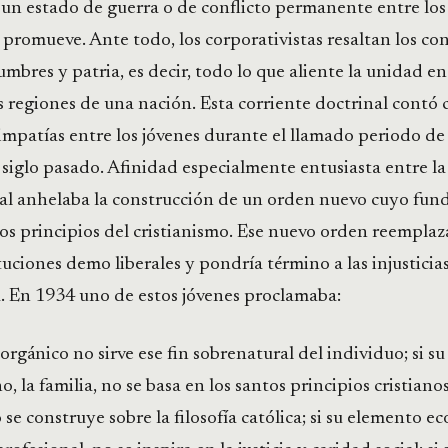
 un estado de guerra o de conflicto permanente entre lo
o promueve. Ante todo, los corporativistas resaltan los co
umbres y patria, es decir, todo lo que aliente la unidad en
s regiones de una nación. Esta corriente doctrinal contó 
impatías entre los jóvenes durante el llamado periodo d
 siglo pasado. Afinidad especialmente entusiasta entre l
cual anhelaba la construcción de un orden nuevo cuyo fu
los principios del cristianismo. Ese nuevo orden reemplaza
tuciones demo liberales y pondría término a las injusticias
a. En 1934 uno de estos jóvenes proclamaba:
 orgánico no sirve ese fin sobrenatural del individuo; si s
, la familia, no se basa en los santos principios cristianos;
 se construye sobre la filosofía católica; si su elemento e