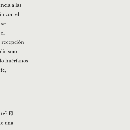
ncia a las
ón con el
 se
 el
la recepción
olicismo
ado huérfanos
fe,
te? El
de una