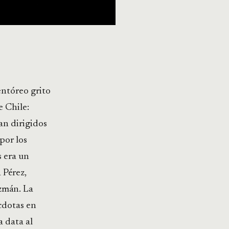
entóreo grito
e Chile:
ran dirigidos
por los
s era un
 Pérez,
zmán. La
cdotas en
a data al