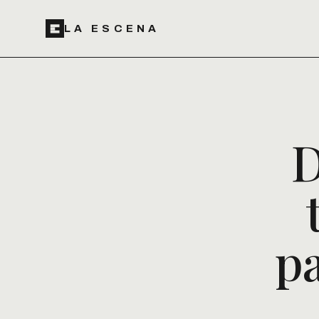
LA ESCENA
D
pa