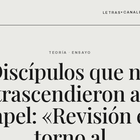
CANAL
LETRAS
▾
TEORÍA · ENSAYO
iscípulos que 
trascendieron a
pel: «Revisión
torno al