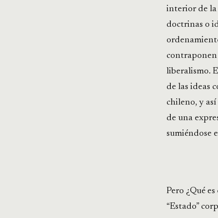
interior de l
doctrinas o id
ordenamiento
contraponen d
liberalismo. E
de las ideas 
chileno, y as
de una expres
sumiéndose en
Pero ¿Qué es
“Estado” corp