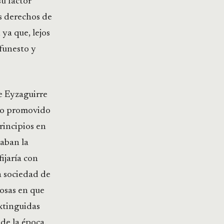
su factor
os derechos de
 ya que, lejos
 funesto y
e Eyzaguirre
smo promovido
rincipios en
aban la
ijaría con
la sociedad de
cosas en que
extinguidas
de la época.