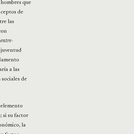
s hombres que
nceptos de
tre las
con
e
entre-
a juventud
ndamento
ría a las
 sociales de
u elemento
 si su factor
conómico, la