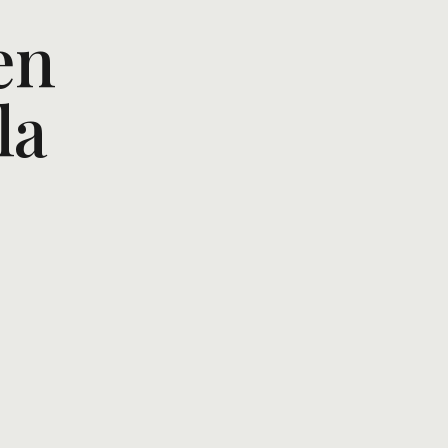
en
la