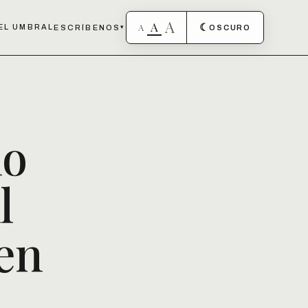
A
A
A
☾
EL UMBRAL
ESCRÍBENOS
▾
OSCURO
no
l
 en