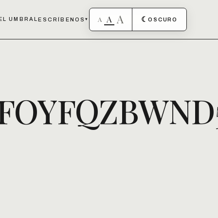
A
A
A
☾
EL UMBRAL
ESCRÍBENOS
▾
OSCURO
2FOYFQZBWND