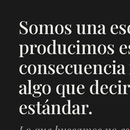
Somos una es
producimos es
consecuencia f
algo que decir
estándar.
Lo que buscamos no es