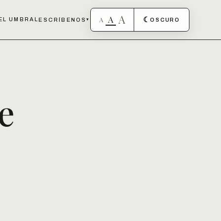
A
A
A
☾
EL UMBRAL
ESCRÍBENOS
▾
OSCURO
e