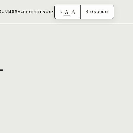
A
A
A
☾
EL UMBRAL
ESCRÍBENOS
▾
OSCURO
-