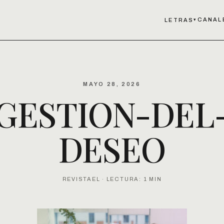
CANAL
LETRAS
▾
MAYO 28, 2026
GESTION-DEL
DESEO
REVISTAEL · LECTURA: 1 MIN