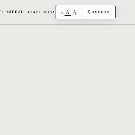
A
A
A
☾
EL UMBRAL
ESCRÍBENOS
▾
OSCURO