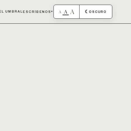
A
A
A
☾
EL UMBRAL
ESCRÍBENOS
▾
OSCURO