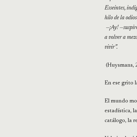
Esseintes, indi
hilo de la odio
—¡Ay! —suspiró
a volver a mez
vivir”.
(Huysmans, 2
En ese grito l
El mundo mod
estadística, 
catálogo, la r