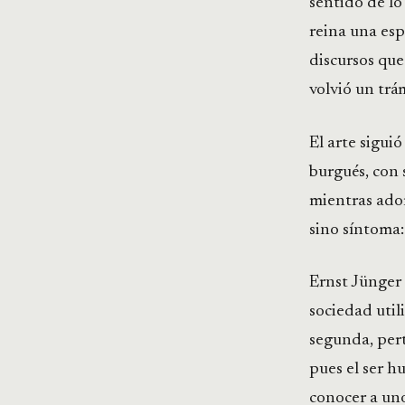
sentido de lo 
reina una esp
discursos que
volvió un trá
El arte sigui
burgués, con 
mientras ado
sino síntoma:
Ernst Jünger
sociedad util
segunda, pert
pues el ser 
conocer a uno