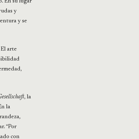
o. En su lugar
yudas y
entura y se
El arte
sibilidad
fermedad,
esellschaft
, la
En la
grandeza,
r. “Por
iado con