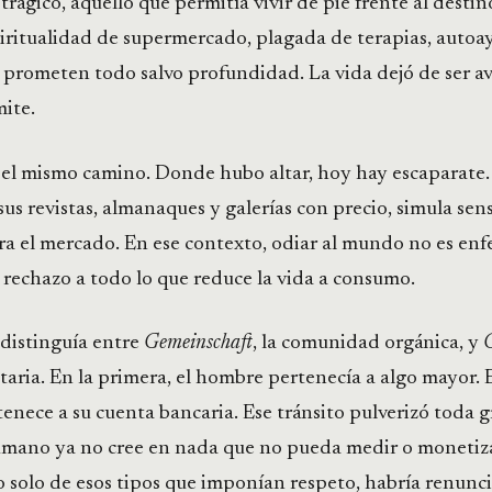
trágico, aquello que permitía vivir de pie frente al destin
iritualidad de supermercado, plagada de terapias, autoa
 prometen todo salvo profundidad. La vida dejó de ser av
mite.
ó el mismo camino. Donde hubo altar, hoy hay escaparate. 
sus revistas, almanaques y galerías con precio, simula sen
ra el mercado. En ese contexto, odiar al mundo no es en
 rechazo a todo lo que reduce la vida a consumo.
 distinguía entre
Gemeinschaft
, la comunidad orgánica, y
G
itaria. En la primera, el hombre pertenecía a algo mayor. 
enece a su cuenta bancaria. Ese tránsito pulverizó toda 
humano ya no cree en nada que no pueda medir o monetiza
 solo de esos tipos que imponían respeto, habría renunc