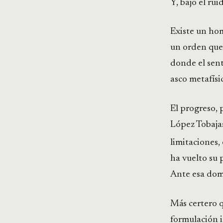
Y, bajo el rui
Existe un hom
un orden que 
donde el sent
asco metafísi
El progreso, 
López Tobaja
limitaciones, 
ha vuelto su 
Ante esa dome
Más certero q
formulación i