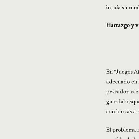
intuía su rum
Hartazgo y va
«El alma
En “Juegos Af
adecuado en l
pescador, ca
guardabosques
con barcas a 
El problema 