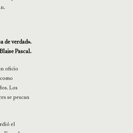
an.
de verdad».
Blaise Pascal.
n oficio
, como
dos. Los
ces se pescan
rdió el