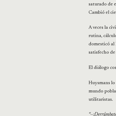
saturado de 
Cambió el cie
A veces la ci
rutina, cálcu
domesticó al
satisfecho de
El diálogo con
Huysmans lo v
mundo poblado
utilitaristas.
“—¡Derrúmbate,