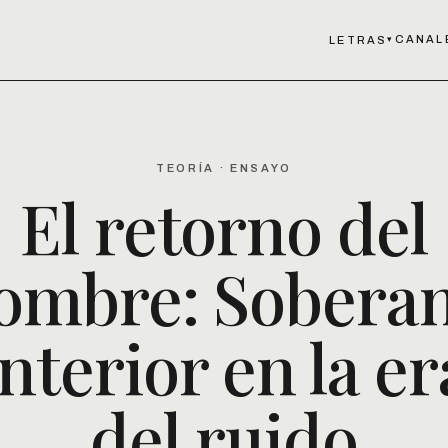
CANAL
LETRAS
▾
TEORÍA · ENSAYO
El retorno del
ombre: Soberan
interior en la er
del ruido