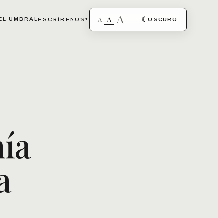
A
A
A
☾
EL UMBRAL
ESCRÍBENOS
▾
OSCURO
ía
a