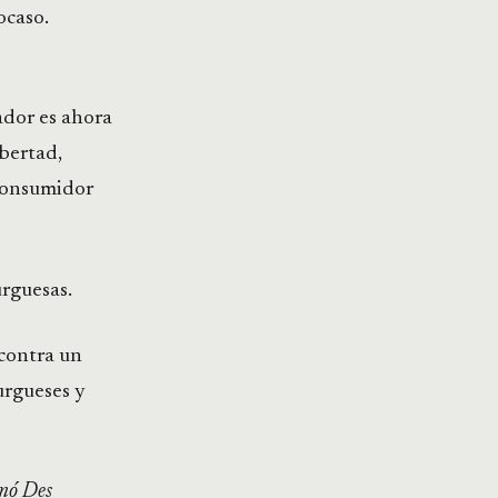
ocaso.
eador es ahora
ibertad,
 consumidor
urguesas.
 contra un
urgueses y
amó Des