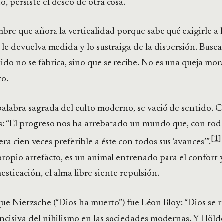
do, persiste el deseo de otra cosa.
bre que añora la verticalidad porque sabe qué exigirle a l
le devuelva medida y lo sustraiga de la dispersión. Busca 
ido no se fabrica, sino que se recibe. No es una queja mora
co.
palabra sagrada del culto moderno, se vació de sentido.
s: “El progreso nos ha arrebatado un mundo que, con tod
[1]
era cien veces preferible a éste con todos sus ‘avances’”.
propio artefacto, es un animal entrenado para el confort y
sticación, el alma libre siente repulsión.
ue Nietzsche (“Dios ha muerto”) fue Léon Bloy: “Dios se re
ncisiva del nihilismo en las sociedades modernas. Y Höld