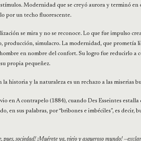
estímulos. Modernidad que se creyó aurora y terminó en 
lo por un techo fluorescente.
vilización se mira y no se reconoce. Lo que fue impulso cr
lo, producción, simulacro. La modernidad, que prometía l
 hombre en nombre del confort. Su logro fue reducirlo a
 su propia pequeñez.
 la historia y la naturaleza es un rechazo a las miserias b
io en A contrapelo (1884), cuando Des Esseintes estalla
, en sus palabras, por “bribones e imbéciles”, es decir, b
 pues, sociedad! ¡Muérete ya, viejo y asqueroso mundo! —excl