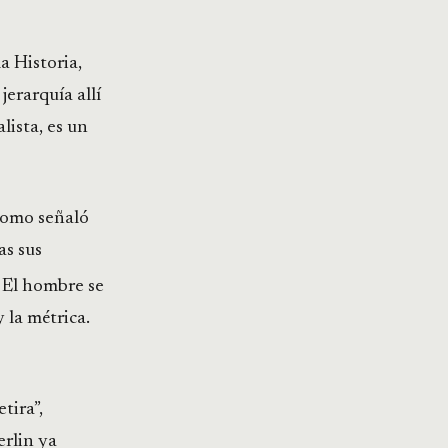
a Historia,
jerarquía allí
lista, es un
 Como señaló
as sus
El hombre se
 la métrica.
tira”,
erlin ya