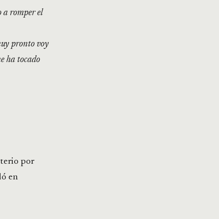
o a romper el
muy pronto voy
me ha tocado
terio por
dó en