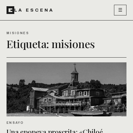
☰
LA ESCENA
MISIONES
Etiqueta:
misiones
ENSAYO
Una epopeya proscrita: «Chiloé