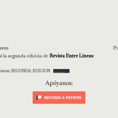
ssuu
Pu
í la segunda edición de
Revista Entre Líneas
:
e_Lineas_SEGUNDA_EDICION
Descarga
Apóyanos: