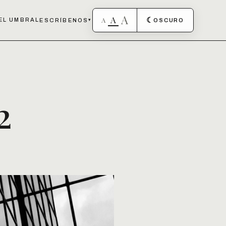
A
A
A
☾
EL UMBRAL
ESCRÍBENOS
▾
OSCURO
2