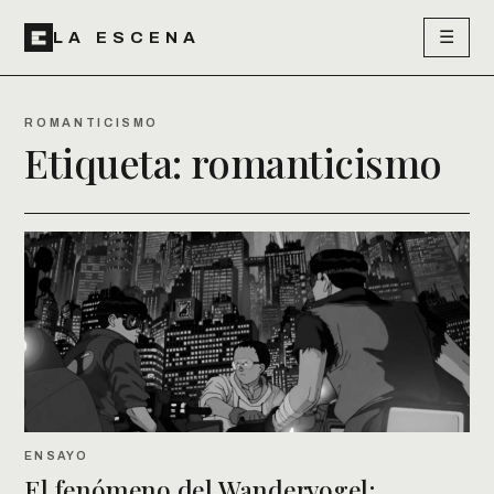
☰
LA ESCENA
ROMANTICISMO
Etiqueta:
romanticismo
ENSAYO
El fenómeno del Wandervogel: