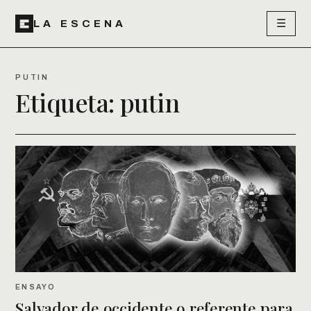
☰
LA ESCENA
PUTIN
Etiqueta:
putin
ENSAYO
Salvador de occidente o referente para