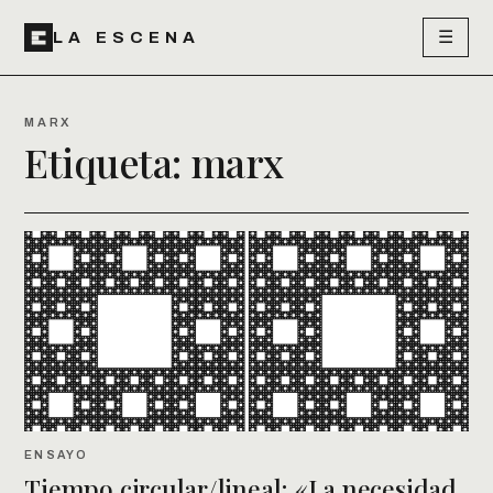
☰
LA ESCENA
MARX
Etiqueta:
marx
ENSAYO
Tiempo circular/lineal: «La necesidad